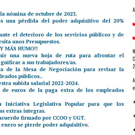
A
 la nómina de octubre de 2023
.
 una pérdida del poder adquisitivo del 20%
nte el deterioro de los servicios públicos y de
esita unos Presupuestos
.
Y MÁS HUMO!!
N
inir una nueva hoja de ruta para afrontar el
C
ignificar a sus trabajadores/as
.
ta de la Mesa de Negociación para revisar la
leados públicos.
.
A
stra subida salarial 2022-2024
.
e
s de euros de la paga extra de los empleados
★
 Iniciativa Legislativa Popular para que los
s extras íntegras
.
★
l acuerdo firmado por CCOO y UGT
.
n enero se pierde poder adquisitivo
.
★