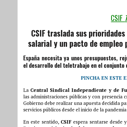
ce
it
at
e
b
te
s
g
CSIF
o
r
A
r
CSIF traslada sus prioridades
o
p
a
salarial y un pacto de empleo 
k
p
m
España necesita ya unos presupuestos, rejuv
el desarrollo del teletrabajo en el conjunto
PINCHA EN ESTE 
La
Central Sindical Independiente y de Fu
las administraciones públicas y con presencia c
Gobierno debe realizar una apuesta decidida par
servicios públicos desde el inicio de la pandemia
En este sentido,
CSIF
espera sentarse desde y