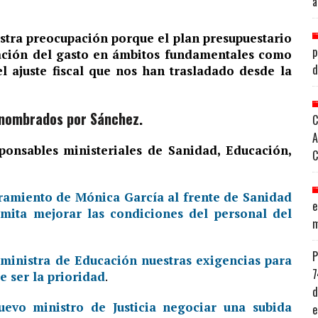
a
tra preocupación porque el plan presupuestario
p
ación del gasto en ámbitos fundamentales como
d
l ajuste fiscal que nos han trasladado desde la
s nombrados por Sánchez.
C
A
sponsables ministeriales de Sanidad, Educación,
C
ramiento de Mónica García al frente de Sanidad
e
rmita mejorar las condiciones del personal del
m
P
a ministra de Educación nuestras exigencias para
7
e ser la prioridad
.
d
uevo ministro de Justicia negociar una subida
e