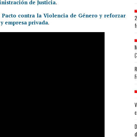
inistración de Justicia
.
l Pacto contra la Violencia de Género y reforzar
2
a y empresa privada
.
f
M
(
R
F
V
c
D
d