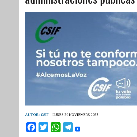
AUTOR:
CSIF
LUNES 20 NOVIEMBRE 2023
F
T
W
T
a
w
h
el