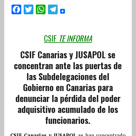
F
T
W
T
a
w
h
el
ce
it
at
e
b
te
s
g
CSIF
TE INFORMA
o
r
A
r
CSIF Canarias y JUSAPOL se
o
p
a
concentran ante las puertas de
k
p
m
las Subdelegaciones del
Gobierno en Canarias para
denunciar la pérdida del poder
adquisitivo acumulado de los
funcionarios.
CSIF Canarias y JUSAPOL
se han concentrado