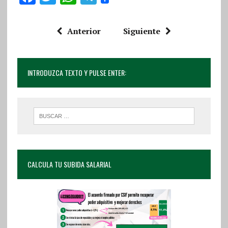
a
w
h
el
ce
it
at
e
Anterior
Siguiente
b
te
s
g
o
r
A
r
INTRODUZCA TEXTO Y PULSE ENTER:
o
p
a
k
p
m
CALCULA TU SUBIDA SALARIAL